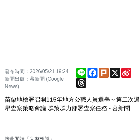
Line
Facebook
Plurk
X
Sin
發布時間：2026/05/21 19:24
We
新聞出處：蕃新聞 (Google
Threads
News)
苗栗地檢署召開115年地方公職人員選舉～第二次選
舉查察策略會議 群策群力部署查察任務 - 蕃新聞
按此閱讀「完整報導」