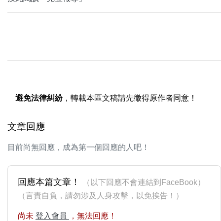
避免法律糾紛
，轉載本區文稿請先徵得原作者同意！
文章回應
目前尚無回應，成為第一個回應的人吧！
回應本篇文章！
（以下回應不會連結到FaceBook）
（言責自負，請勿涉及人身攻擊，以免挨告！）
尚未
登入會員
，無法回應！