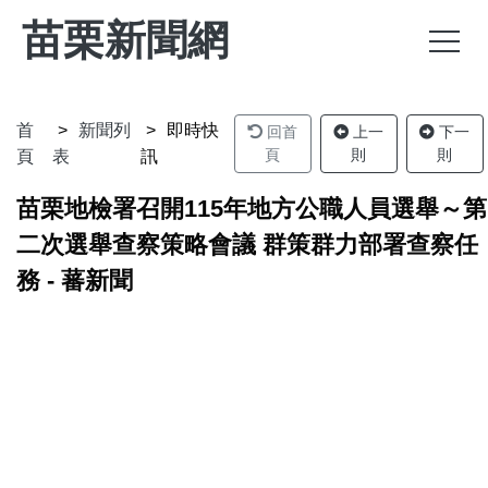
苗栗新聞網
首
新聞列
即時快
回首
上一
下一
頁
則
則
頁
表
訊
苗栗地檢署召開115年地方公職人員選舉～第
二次選舉查察策略會議 群策群力部署查察任
務 - 蕃新聞