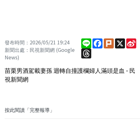
Line
Facebook
Plurk
X
S
發布時間：2026/05/21 19:24
W
新聞出處：民視新聞網 (Google
Threads
News)
苗栗男酒駕載妻孫 迴轉自撞護欄婦人滿頭是血 - 民
視新聞網
按此閱讀「完整報導」