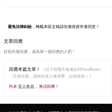
避免法律糾紛
，轉載本區文稿請先徵得原作者同意！
文章回應
目前尚無回應，成為第一個回應的人吧！
回應本篇文章！
（以下回應不會連結到FaceBook）
（言責自負，請勿涉及人身攻擊，以免挨告！）
尚未
登入會員
，無法回應！