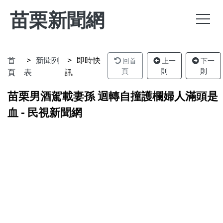
苗栗新聞網
首
新聞列
即時快
回首
上一
下一
頁
表
訊
頁
則
則
苗栗男酒駕載妻孫 迴轉自撞護欄婦人滿頭是
血 - 民視新聞網