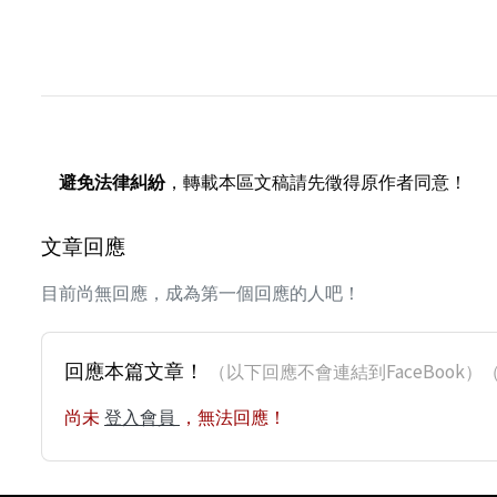
避免法律糾紛
，轉載本區文稿請先徵得原作者同意！
文章回應
目前尚無回應，成為第一個回應的人吧！
回應本篇文章！
（以下回應不會連結到FaceBoo
尚未
登入會員
，無法回應！