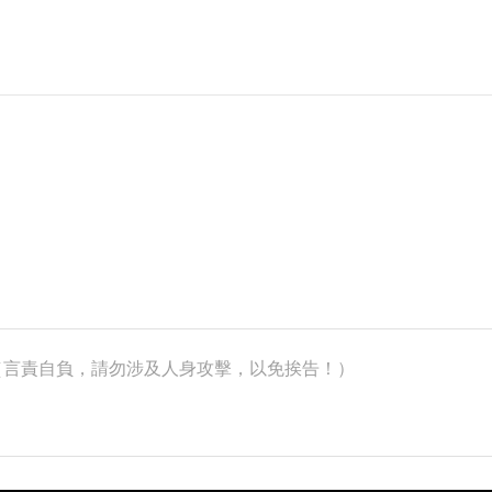
k）（言責自負，請勿涉及人身攻擊，以免挨告！）