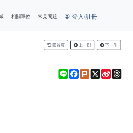
登入/註冊
城
相關單位
常見問題
回首頁
上一則
下一則
Line
Facebook
Plurk
X
Sina
Thre
Weibo