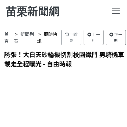
苗栗新聞網
首
新聞列
即時快
回首
上一
下一
頁
表
訊
頁
則
則
誇張！大白天砂輪機切割校園鐵門 男騎機車
載走全程曝光 - 自由時報