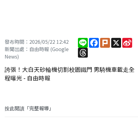
Line
Facebook
Plurk
X
Si
發布時間：2026/05/22 12:42
W
新聞出處：自由時報 (Google
Threads
News)
誇張！大白天砂輪機切割校園鐵門 男騎機車載走全
程曝光 - 自由時報
按此閱讀「完整報導」