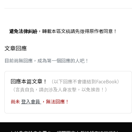
避免法律糾紛
，轉載本區文稿請先徵得原作者同意！
文章回應
目前尚無回應，成為第一個回應的人吧！
回應本篇文章！
（以下回應不會連結到FaceBook）
（言責自負，請勿涉及人身攻擊，以免挨告！）
尚未
登入會員
，無法回應！