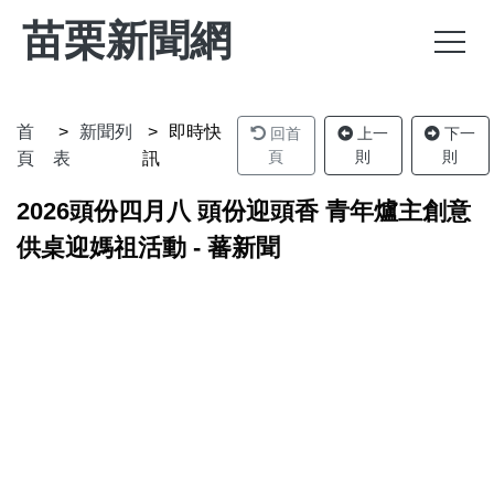
苗栗新聞網
首
新聞列
即時快
回首
上一
下一
頁
則
則
頁
表
訊
2026頭份四月八 頭份迎頭香 青年爐主創意
供桌迎媽祖活動 - 蕃新聞