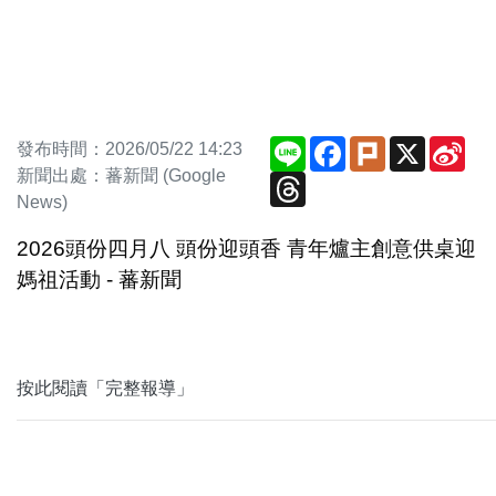
Line
Facebook
Plurk
X
Sin
發布時間：2026/05/22 14:23
We
新聞出處：蕃新聞 (Google
Threads
News)
2026頭份四月八 頭份迎頭香 青年爐主創意供桌迎
媽祖活動 - 蕃新聞
按此閱讀「完整報導」