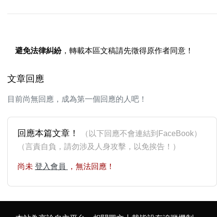
避免法律糾紛
，轉載本區文稿請先徵得原作者同意！
文章回應
目前尚無回應，成為第一個回應的人吧！
回應本篇文章！
（以下回應不會連結到FaceBook）
（言責自負，請勿涉及人身攻擊，以免挨告！）
尚未
登入會員
，無法回應！