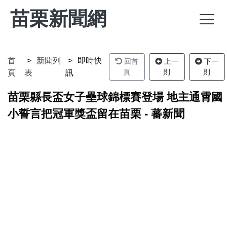
苗栗新聞網
首
新聞列
即時快
回首
上一
下一
頁
則
則
頁
表
訊
苗栗縣長盃女子壘球錦標賽登場 地主通霄國
小誓言把冠軍獎盃留在苗栗 - 蕃新聞