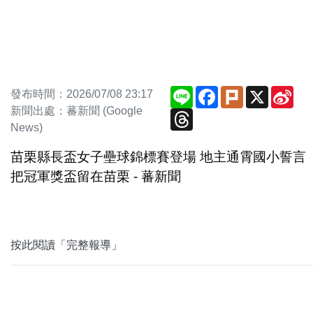
Line
Facebook
Plurk
X
Sin
發布時間：2026/07/08 23:17
We
新聞出處：蕃新聞 (Google
Threads
News)
苗栗縣長盃女子壘球錦標賽登場 地主通霄國小誓言
把冠軍獎盃留在苗栗 - 蕃新聞
按此閱讀「完整報導」