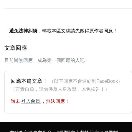
避免法律糾紛
，轉載本區文稿請先徵得原作者同意！
文章回應
目前尚無回應，成為第一個回應的人吧！
回應本篇文章！
（以下回應不會連結到FaceBook）
（言責自負，請勿涉及人身攻擊，以免挨告！）
尚未
登入會員
，無法回應！