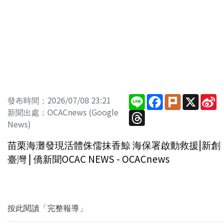
Line
Facebook
Plurk
X
S
發布時間：2026/07/08 23:21
W
新聞出處：OCACnews (Google
Threads
News)
苗栗海灘發現活體侏儒抹香鯨 海保署啟動救援|新創
臺灣 | 僑新聞OCAC NEWS - OCACnews
按此閱讀「完整報導」