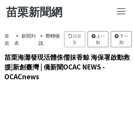
苗栗新聞網
首
新聞列
即時快
回首
上一
下一
頁
表
訊
頁
則
則
苗栗海灘發現活體侏儒抹香鯨 海保署啟動救
援|新創臺灣 | 僑新聞OCAC NEWS -
OCACnews