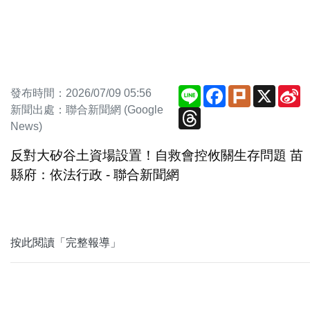
Line
Facebook
Plurk
X
S
發布時間：2026/07/09 05:56
W
新聞出處：聯合新聞網 (Google
Threads
News)
反對大矽谷土資場設置！自救會控攸關生存問題 苗
縣府：依法行政 - 聯合新聞網
按此閱讀「完整報導」