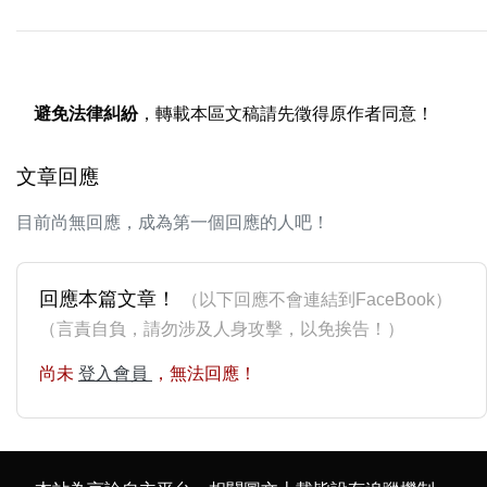
避免法律糾紛
，轉載本區文稿請先徵得原作者同意！
文章回應
目前尚無回應，成為第一個回應的人吧！
回應本篇文章！
（以下回應不會連結到FaceBook）
（言責自負，請勿涉及人身攻擊，以免挨告！）
尚未
登入會員
，無法回應！