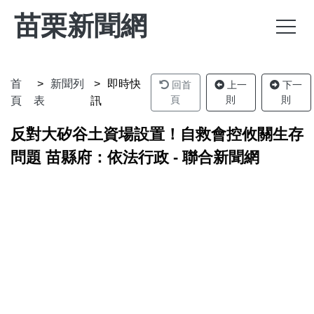
苗栗新聞網
首
新聞列
即時快
回首
上一
下一
頁
則
則
頁
表
訊
反對大矽谷土資場設置！自救會控攸關生存
問題 苗縣府：依法行政 - 聯合新聞網