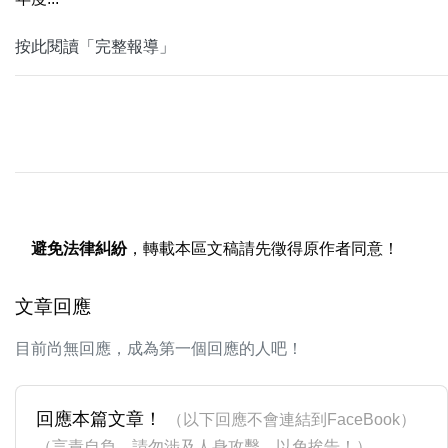
按此閱讀「完整報導」
避免法律糾紛
，轉載本區文稿請先徵得原作者同意！
文章回應
目前尚無回應，成為第一個回應的人吧！
回應本篇文章！
（以下回應不會連結到FaceBook）
（言責自負，請勿涉及人身攻擊，以免挨告！）