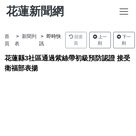
花蓮新聞網
首
新聞列
即時快
回首
上一
下一
頁
則
則
頁
表
訊
花蓮縣3社區通過紫絲帶初級預防認證 接受
衛福部表揚