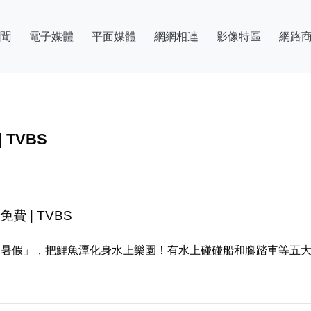
聞
電子媒體
平面媒體
網網相連
影像特區
網路
TVBS
 | TVBS
UN暑假」，把鯉魚潭化身水上樂園！有水上碰碰船和腳踏車等五大