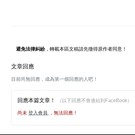
避免法律糾紛
，轉載本區文稿請先徵得原作者同意！
文章回應
目前尚無回應，成為第一個回應的人吧！
回應本篇文章！
（以下回應不會連結到FaceBoo
尚未
登入會員
，無法回應！