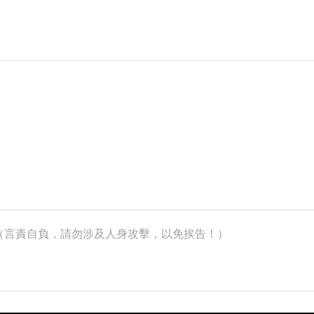
k）（言責自負，請勿涉及人身攻擊，以免挨告！）