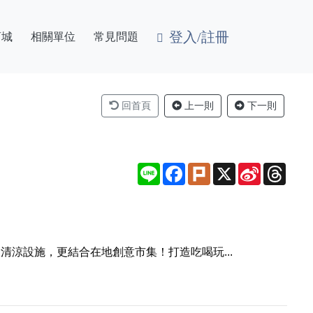
登入/註冊
商城
相關單位
常見問題
回首頁
上一則
下一則
Line
Facebook
Plurk
X
Sina
Thre
Weibo
清涼設施，更結合在地創意市集！打造吃喝玩...