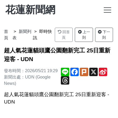
花蓮新聞網
首
新聞列
即時快
回首
上一
下一
頁
則
則
頁
表
訊
超人氣花蓮貓頭鷹公園翻新完工 25日重新
迎客 - UDN
Line
Facebook
Plurk
X
Sina
發布時間：2026/05/21 19:29
Weib
新聞出處：UDN (Google
Threads
News)
超人氣花蓮貓頭鷹公園翻新完工 25日重新迎客 -
UDN