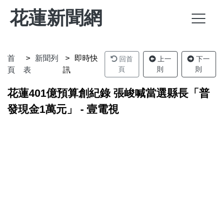
花蓮新聞網
首
新聞列
即時快
回首
上一
下一
頁
則
則
頁
表
訊
花蓮401億預算創紀錄 張峻喊當選縣長「普
發現金1萬元」 - 壹電視