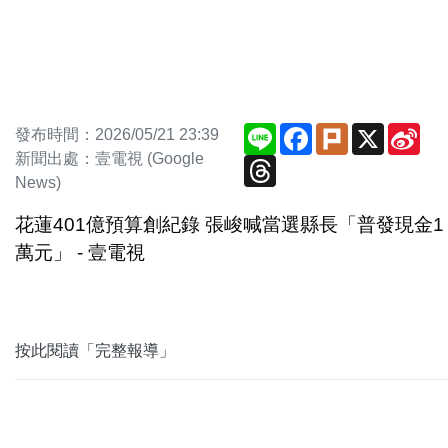
Line
Facebook
Plurk
X
Sin
發布時間：2026/05/21 23:39
We
新聞出處：壹電視 (Google
Threads
News)
花蓮401億預算創紀錄 張峻喊當選縣長「普發現金1
萬元」 - 壹電視
按此閱讀「完整報導」