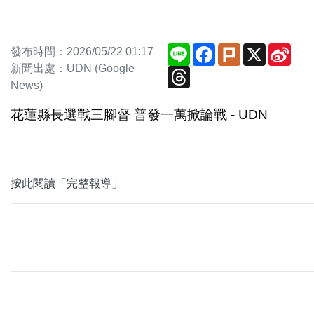
Line
Facebook
Plurk
X
Sina
發布時間：2026/05/22 01:17
Wei
新聞出處：UDN (Google
Threads
News)
花蓮縣長選戰三腳督 普發一萬掀論戰 - UDN
按此閱讀「完整報導」