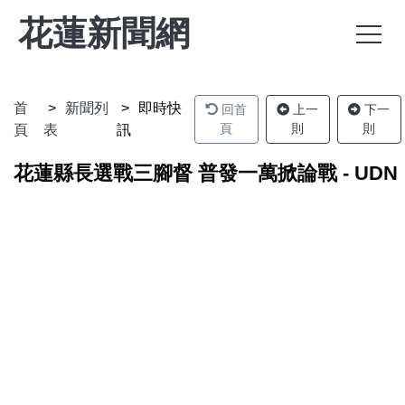
花蓮新聞網
首
新聞列
即時快
回首
上一
下一
頁
則
則
頁
表
訊
花蓮縣長選戰三腳督 普發一萬掀論戰 - UDN