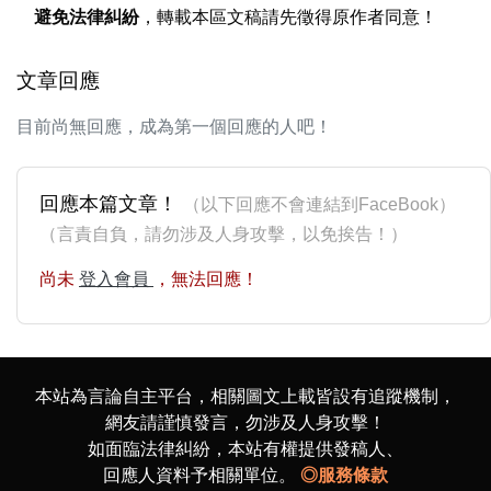
避免法律糾紛
，轉載本區文稿請先徵得原作者同意！
文章回應
目前尚無回應，成為第一個回應的人吧！
回應本篇文章！
（以下回應不會連結到FaceBook）
（言責自負，請勿涉及人身攻擊，以免挨告！）
尚未
登入會員
，無法回應！
本站為言論自主平台，相關圖文上載皆設有追蹤機制，
網友請謹慎發言，勿涉及人身攻擊！
如面臨法律糾紛，本站有權提供發稿人、
回應人資料予相關單位。
◎服務條款