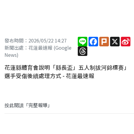
Line
Facebook
Plurk
X
S
發布時間：2026/05/22 14:27
W
新聞出處：花蓮最速報 (Google
Threads
News)
花蓮縣體育會說明「縣長盃」五人制拔河錦標賽」
選手受傷後續處理方式 - 花蓮最速報
按此閱讀「完整報導」