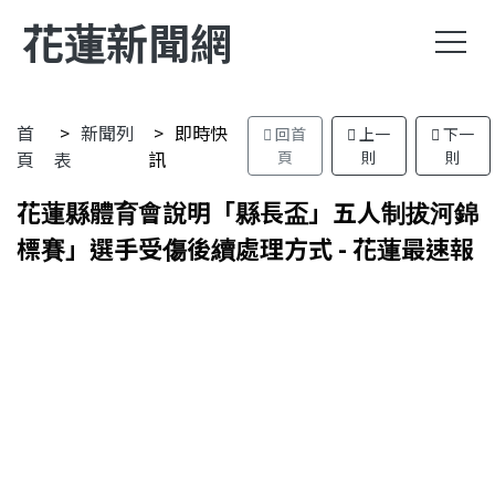
花蓮新聞網
首
新聞列
即時快
回首
上一
下一
頁
表
訊
頁
則
則
花蓮縣體育會說明「縣長盃」五人制拔河錦
標賽」選手受傷後續處理方式 - 花蓮最速報