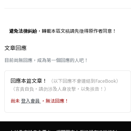
避免法律糾紛
，轉載本區文稿請先徵得原作者同意！
文章回應
目前尚無回應，成為第一個回應的人吧！
回應本篇文章！
（以下回應不會連結到FaceBook）
（言責自負，請勿涉及人身攻擊，以免挨告！）
尚未
登入會員
，無法回應！