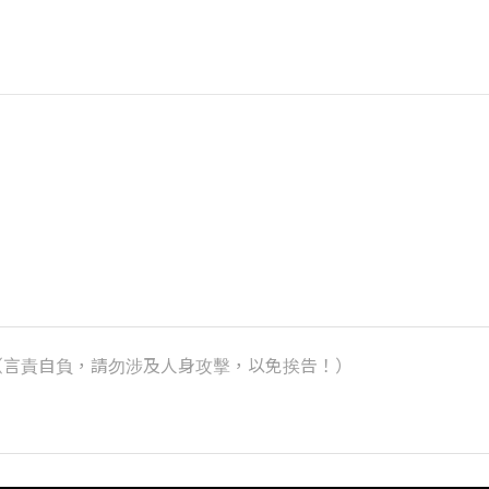
k）（言責自負，請勿涉及人身攻擊，以免挨告！）