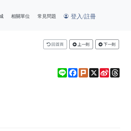
登入/註冊
城
相關單位
常見問題
回首頁
上一則
下一則
Line
Facebook
Plurk
X
Sina
Thre
Weibo