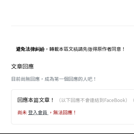
避免法律糾紛
，轉載本區文稿請先徵得原作者同意！
文章回應
目前尚無回應，成為第一個回應的人吧！
回應本篇文章！
（以下回應不會連結到FaceBoo
尚未
登入會員
，無法回應！