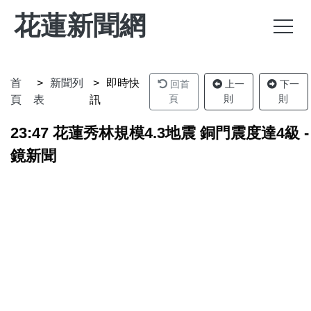
花蓮新聞網
首
新聞列
即時快
回首
上一
下一
頁
則
則
頁
表
訊
23:47 花蓮秀林規模4.3地震 銅門震度達4級 -
鏡新聞