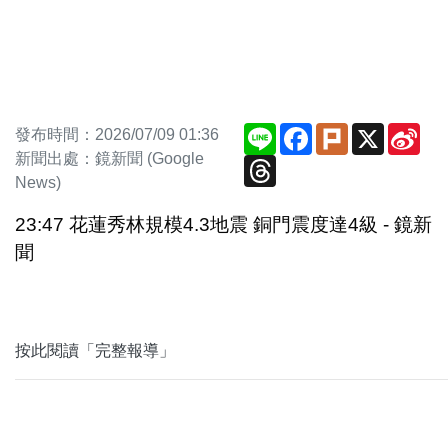
Line
Facebook
Plurk
X
Sin
發布時間：2026/07/09 01:36
We
新聞出處：鏡新聞 (Google
Threads
News)
23:47 花蓮秀林規模4.3地震 銅門震度達4級 - 鏡新
聞
按此閱讀「完整報導」