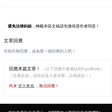
避免法律糾紛
，轉載本區文稿請先徵得原作者同意！
文章回應
目前尚無回應，成為第一個回應的人吧！
回應本篇文章！
（以下回應不會連結到FaceBook）
（言責自負，請勿涉及人身攻擊，以免挨告！）
尚未
登入會員
，無法回應！