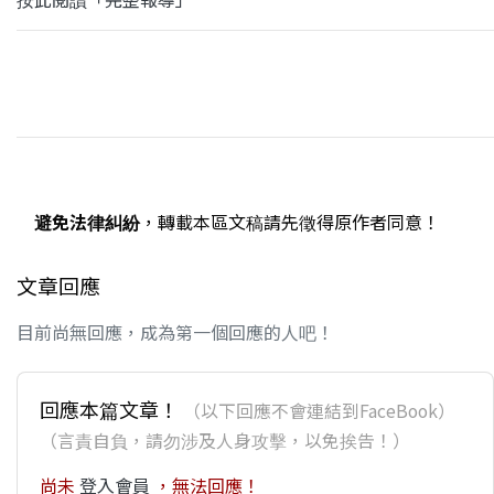
避免法律糾紛
，轉載本區文稿請先徵得原作者同意！
文章回應
目前尚無回應，成為第一個回應的人吧！
回應本篇文章！
（以下回應不會連結到FaceBook）
（言責自負，請勿涉及人身攻擊，以免挨告！）
尚未
登入會員
，無法回應！