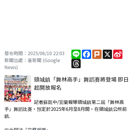
Line
Facebook
Plurk
X
Sin
發布時間：2025/06/10 22:03
We
新聞出處：蕃新聞 (Google
Threads
News)
頭城鎮「舞林高手」舞蹈賽將登場 即日
起開放報名
記者蘇凱中/宜蘭報導頭城鎮第二屆「舞林高
手」舞蹈比賽，預定於2025年6月至8月間，在頭城鎮公所前
鎮.
按此閱讀「完整報導」