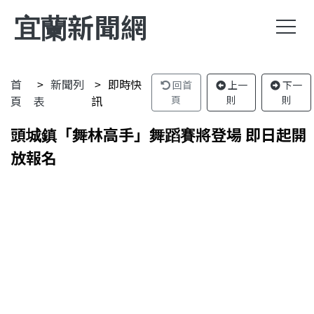
宜蘭新聞網
首
新聞列
即時快
回首
上一
下一
頁
表
訊
頁
則
則
頭城鎮「舞林高手」舞蹈賽將登場 即日起開
放報名