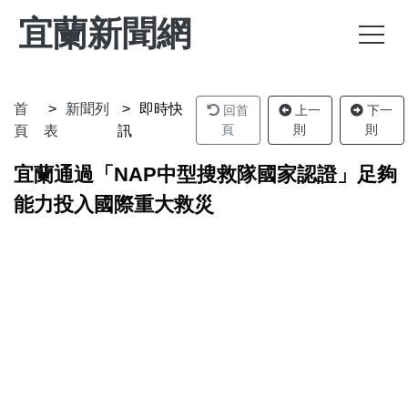
宜蘭新聞網
首
新聞列
即時快
回首
上一
下一
頁
則
則
頁
表
訊
宜蘭通過「NAP中型搜救隊國家認證」足夠
能力投入國際重大救災