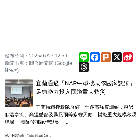
Line
Facebook
Plurk
X
S
發布時間：2025/07/27 12:59
W
新聞出處：聯合新聞網 (Google
Threads
News)
宜蘭通過「NAP中型搜救隊國家認證」
足夠能力投入國際重大救災
宜蘭特種搜救隊歷經一年多高強度訓練，挺過
低溫寒流、高溫酷熱及暴風雨等多變天候，模擬重大規模救災
現場， 團隊發揮絕佳默契，...
按此閱讀「完整報導」