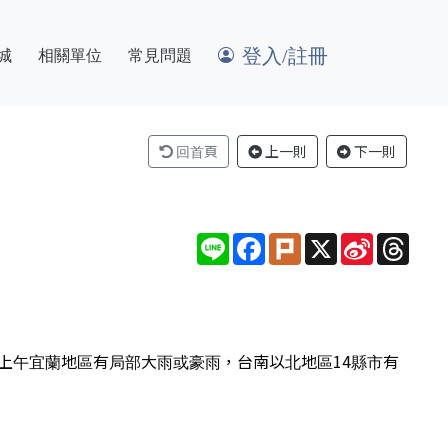
登入/註冊
城
相關單位
常見問題
回首頁
上一則
下一則
Line
Facebook
Plurk
X
Sina
Thre
Weibo
上午宜蘭地區有局部大雨或豪雨，台南以北地區14縣市有