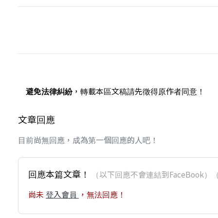
避免法律糾紛
，轉載本區文稿請先徵得原作者同意！
文章回應
目前尚無回應，成為第一個回應的人吧！
回應本篇文章！
（以下回應不會連結到FaceBoo
尚未
登入會員
，無法回應！