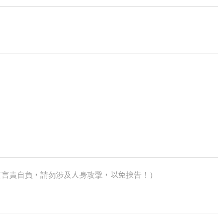
k）（言責自負，請勿涉及人身攻擊，以免挨告！）