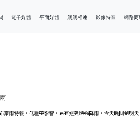
聞
電子媒體
平面媒體
網網相連
影像特區
網路商
豪雨
發布豪雨特報，低壓帶影響，易有短延時強降雨，今天晚間到明天