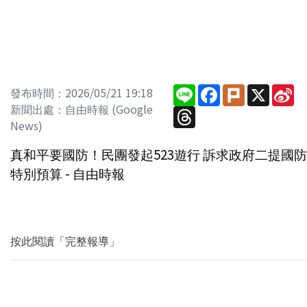
Line
Facebook
Plurk
X
Si
發布時間：2026/05/21 19:18
W
新聞出處：自由時報 (Google
Threads
News)
真和平要國防！民團發起523遊行 訴求政府二提國防
特別預算 - 自由時報
按此閱讀「完整報導」