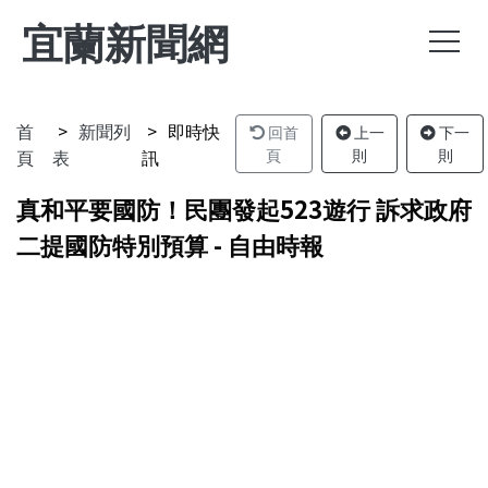
宜蘭新聞網
首
新聞列
即時快
回首
上一
下一
頁
表
訊
頁
則
則
真和平要國防！民團發起523遊行 訴求政府
二提國防特別預算 - 自由時報