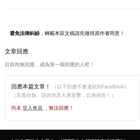
避免法律糾紛
，轉載本區文稿請先徵得原作者同意！
文章回應
目前尚無回應，成為第一個回應的人吧！
回應本篇文章！
（以下回應不會連結到FaceBook）
（言責自負，請勿涉及人身攻擊，以免挨告！）
尚未
登入會員
，無法回應！