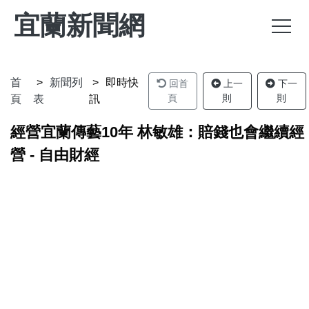
宜蘭新聞網
首
新聞列
即時快
回首
上一
下一
頁
則
則
頁
表
訊
經營宜蘭傳藝10年 林敏雄：賠錢也會繼續經
營 - 自由財經