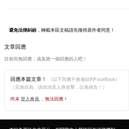
避免法律糾紛
，轉載本區文稿請先徵得原作者同意！
文章回應
目前尚無回應，成為第一個回應的人吧！
回應本篇文章！
（以下回應不會連結到FaceBook）
（言責自負，請勿涉及人身攻擊，以免挨告！）
尚未
登入會員
，無法回應！