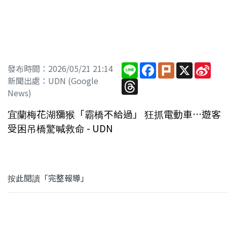
Line
Facebook
Plurk
X
Sin
發布時間：2026/05/21 21:14
Wei
新聞出處：UDN (Google
Threads
News)
宜蘭梅花湖獼猴「霸橋不給過」 狂抓電動車…遊客
受困吊橋驚喊救命 - UDN
按此閱讀「完整報導」