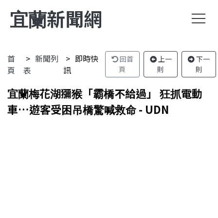
宜蘭新聞網
首
新聞列
即時快
回首
上一
下一
頁
表
訊
頁
則
則
宜蘭梅花湖獼猴「霸橋不給過」 狂抓電動
車…遊客受困吊橋驚喊救命 - UDN