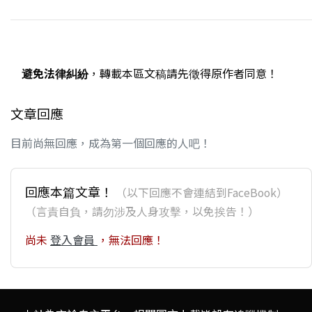
避免法律糾紛
，轉載本區文稿請先徵得原作者同意！
文章回應
目前尚無回應，成為第一個回應的人吧！
回應本篇文章！
（以下回應不會連結到FaceBook）
（言責自負，請勿涉及人身攻擊，以免挨告！）
尚未
登入會員
，無法回應！