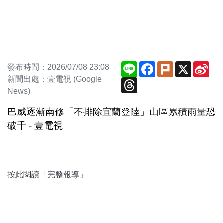
Line
Facebook
Plurk
X
Sin
發布時間：2026/07/08 23:08
We
新聞出處：壹電視 (Google
Threads
News)
巴威逐漸南修「不排除宜蘭登陸」山區累積雨量恐
破千 - 壹電視
按此閱讀「完整報導」