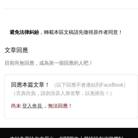
避免法律糾紛
，轉載本區文稿請先徵得原作者同意！
文章回應
目前尚無回應，成為第一個回應的人吧！
回應本篇文章！
（以下回應不會連結到FaceBook）
（言責自負，請勿涉及人身攻擊，以免挨告！）
尚未
登入會員
，無法回應！