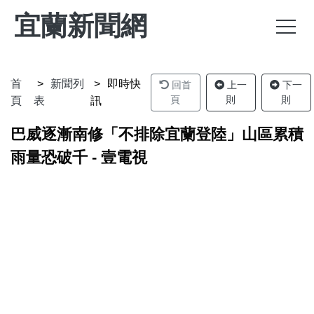
宜蘭新聞網
首
新聞列
即時快
回首
上一
下一
頁
則
則
頁
表
訊
巴威逐漸南修「不排除宜蘭登陸」山區累積
雨量恐破千 - 壹電視