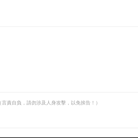
k）（言責自負，請勿涉及人身攻擊，以免挨告！）