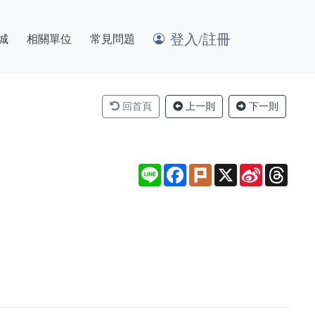
登入/註冊
城
相關單位
常見問題
回首頁
上一則
下一則
Line
Facebook
Plurk
X
Sina
Thre
Weibo