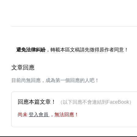
避免法律糾紛
，轉載本區文稿請先徵得原作者同意！
文章回應
目前尚無回應，成為第一個回應的人吧！
回應本篇文章！
（以下回應不會連結到FaceBoo
尚未
登入會員
，無法回應！