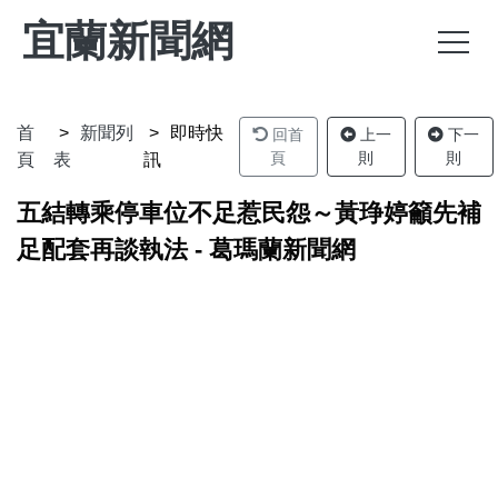
宜蘭新聞網
首
新聞列
即時快
回首
上一
下一
頁
則
則
頁
表
訊
五結轉乘停車位不足惹民怨～黃琤婷籲先補
足配套再談執法 - 葛瑪蘭新聞網