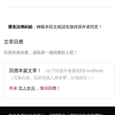
避免法律糾紛
，轉載本區文稿請先徵得原作者同意！
文章回應
目前尚無回應，成為第一個回應的人吧！
回應本篇文章！
（以下回應不會連結到FaceBook）
（言責自負，請勿涉及人身攻擊，以免挨告！）
尚未
登入會員
，無法回應！