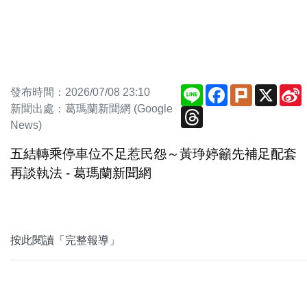
Line
Facebook
Plurk
X
發布時間：2026/07/08 23:10
新聞出處：葛瑪蘭新聞網 (Google
Threads
News)
五結轉乘停車位不足惹民怨～黃琤婷籲先補足配套
再談執法 - 葛瑪蘭新聞網
按此閱讀「完整報導」