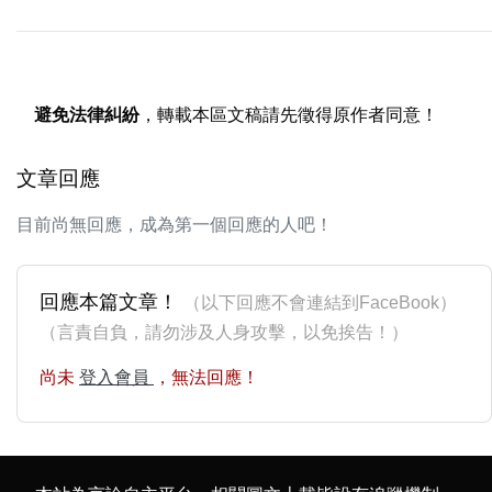
避免法律糾紛
，轉載本區文稿請先徵得原作者同意！
文章回應
目前尚無回應，成為第一個回應的人吧！
回應本篇文章！
（以下回應不會連結到FaceBook）
（言責自負，請勿涉及人身攻擊，以免挨告！）
尚未
登入會員
，無法回應！