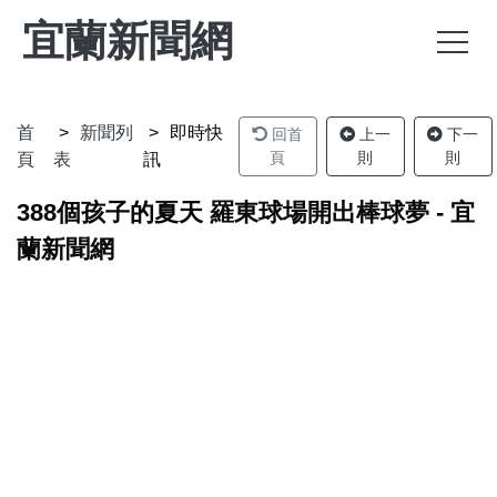
宜蘭新聞網
首
新聞列
即時快
回首
上一
下一
頁
則
則
頁
表
訊
388個孩子的夏天 羅東球場開出棒球夢 - 宜
蘭新聞網