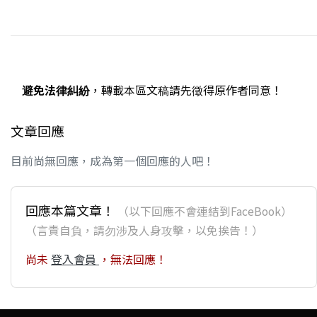
避免法律糾紛
，轉載本區文稿請先徵得原作者同意！
文章回應
目前尚無回應，成為第一個回應的人吧！
回應本篇文章！
（以下回應不會連結到FaceBook）
（言責自負，請勿涉及人身攻擊，以免挨告！）
尚未
登入會員
，無法回應！