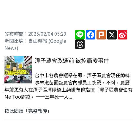
Line
Facebook
Plurk
X
Si
發布時間：2025/02/04 05:29
W
新聞出處：自由時報 (Google
Threads
News)
潭子農會改選前 被控霸凌事件
台中市各農會選舉在即，潭子區農會現任總幹
事林淑茵面臨農會內部員工挑戰，不料，農曆
年前更有人在潭子區潭陽橋上懸掛布條指控「潭子區農會也有
Me Too霸凌，一一三年死一人...
按此閱讀「完整報導」