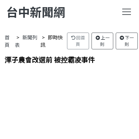
台中新聞網
首
新聞列
即時快
回首
上一
下一
頁
表
訊
頁
則
則
潭子農會改選前 被控霸凌事件