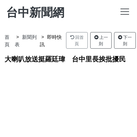
台中新聞網
首
新聞列
即時快
回首
上一
下一
頁
表
訊
頁
則
則
大喇叭放送挺羅廷瑋 台中里長挨批擾民