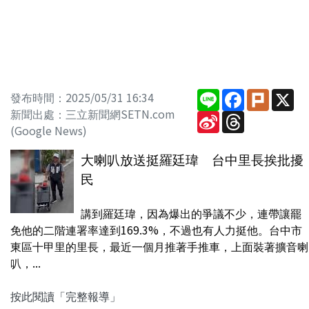
Line
Facebook
Plurk
X
發布時間：2025/05/31 16:34
新聞出處：三立新聞網SETN.com
Sina
Threads
Weibo
(Google News)
大喇叭放送挺羅廷瑋 台中里長挨批擾
民
講到羅廷瑋，因為爆出的爭議不少，連帶讓罷
免他的二階連署率達到169.3%，不過也有人力挺他。台中市
東區十甲里的里長，最近一個月推著手推車，上面裝著擴音喇
叭，...
按此閱讀「完整報導」