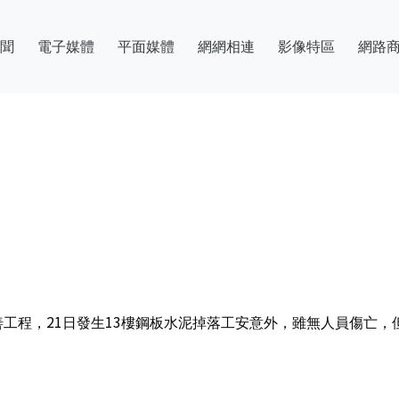
聞
電子媒體
平面媒體
網網相連
影像特區
網路
善工程，21日發生13樓鋼板水泥掉落工安意外，雖無人員傷亡