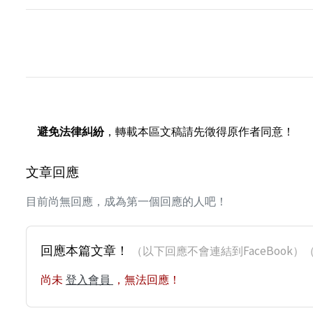
避免法律糾紛
，轉載本區文稿請先徵得原作者同意！
文章回應
目前尚無回應，成為第一個回應的人吧！
回應本篇文章！
（以下回應不會連結到FaceBoo
尚未
登入會員
，無法回應！