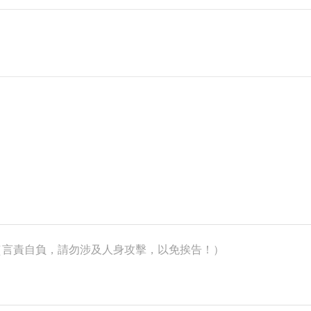
k）（言責自負，請勿涉及人身攻擊，以免挨告！）