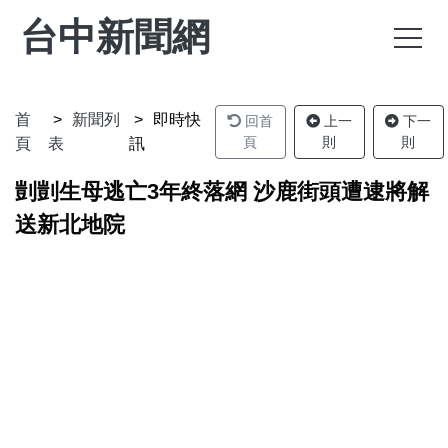
台中新聞網
首
新聞列
即時快
回首
上一
下一
頁
則
則
頁
表
訊
剴剴生母逃亡3年終落網 沙鹿街頭遭逮將解
送新北地院