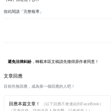
按此閱讀「完整報導」
避免法律糾紛
，轉載本區文稿請先徵得原作者同意！
文章回應
目前尚無回應，成為第一個回應的人吧！
回應本篇文章！
（以下回應不會連結到FaceBook）
（言責自負，請勿涉及人身攻擊，以免挨告！）