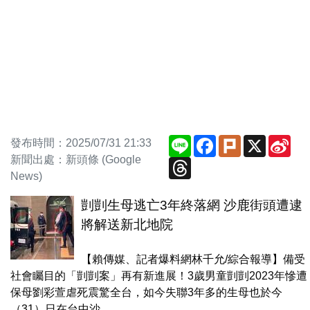
Line
Facebook
Plurk
X
Sin
發布時間：2025/07/31 21:33
We
新聞出處：新頭條 (Google
Threads
News)
剴剴生母逃亡3年終落網 沙鹿街頭遭逮
將解送新北地院
【賴傳媒、記者爆料網林千允/綜合報導】備受
社會矚目的「剴剴案」再有新進展！3歲男童剴剴2023年慘遭
保母劉彩萱虐死震驚全台，如今失聯3年多的生母也於今
（31）日在台中沙...