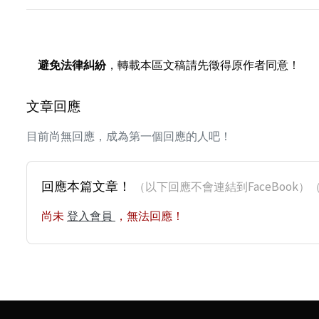
避免法律糾紛
，轉載本區文稿請先徵得原作者同意！
文章回應
目前尚無回應，成為第一個回應的人吧！
回應本篇文章！
（以下回應不會連結到FaceBoo
尚未
登入會員
，無法回應！