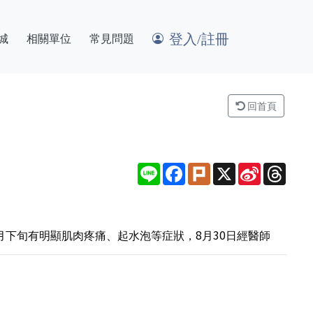
登入/註冊
城
相關單位
常見問題
回首頁
Line
Facebook
Plurk
X
Sina
Thre
Weibo
月下旬有明顯肌肉疼痛、起水泡等症狀，8月30日經醫師