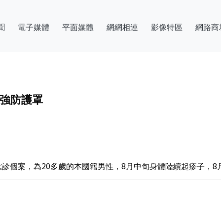
聞
電子媒體
平面媒體
網網相連
影像特區
網路商
最強防護罩
診個案，為20多歲的本國籍男性，8月中旬身體陸續起疹子，8