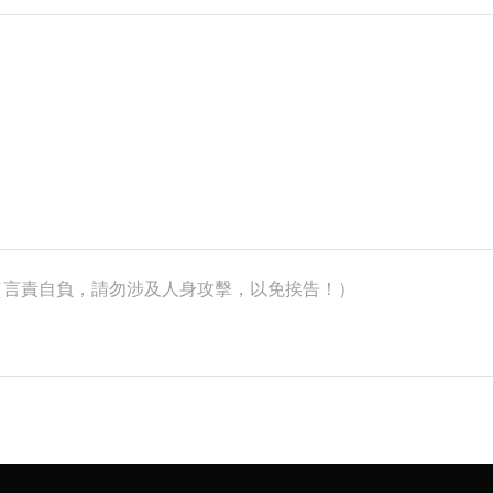
k）（言責自負，請勿涉及人身攻擊，以免挨告！）