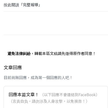
按此閱讀「完整報導」
避免法律糾紛
，轉載本區文稿請先徵得原作者同意！
文章回應
目前尚無回應，成為第一個回應的人吧！
回應本篇文章！
（以下回應不會連結到FaceBook）
（言責自負，請勿涉及人身攻擊，以免挨告！）