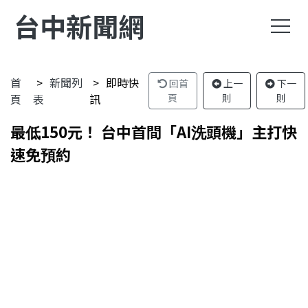
台中新聞網
首
新聞列
即時快
回首
上一
下一
頁
表
訊
頁
則
則
最低150元！ 台中首間「AI洗頭機」主打快
速免預約