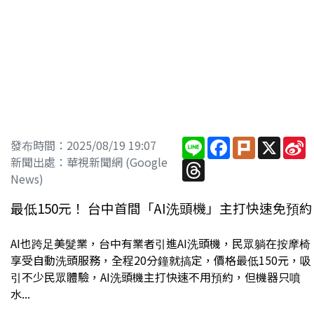
Line
Facebook
Plurk
X
S
發布時間：2025/08/19 19:07
W
新聞出處：華視新聞網 (Google
Threads
News)
最低150元！ 台中首間「AI洗頭機」主打快速免預約
AI也跨足美髮業，台中有業者引進AI洗頭機，民眾躺在按摩椅
享受自動洗頭服務，全程20分鐘就搞定，價格最低150元，吸
引不少民眾體驗，AI洗頭機主打快速不用預約，但機器只噴
水...