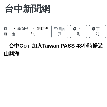
台中新聞網
首
新聞列
即時快
回首
上一
下一
頁
則
則
頁
表
訊
「台中Go」加入Taiwan PASS 48小時暢遊
山與海