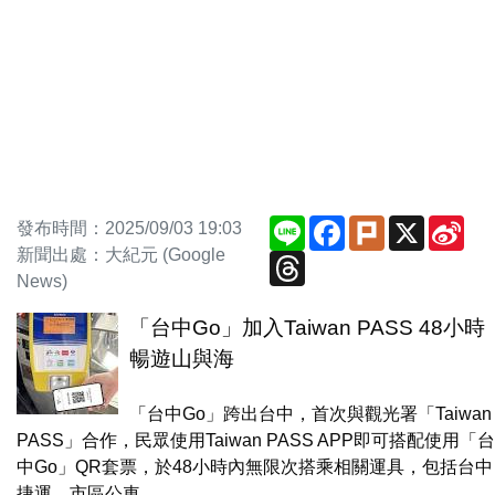
Line
Facebook
Plurk
X
Sin
發布時間：2025/09/03 19:03
We
新聞出處：大紀元 (Google
Threads
News)
「台中Go」加入Taiwan PASS 48小時
暢遊山與海
「台中Go」跨出台中，首次與觀光署「Taiwan
PASS」合作，民眾使用Taiwan PASS APP即可搭配使用「台
中Go」QR套票，於48小時內無限次搭乘相關運具，包括台中
捷運、市區公車...