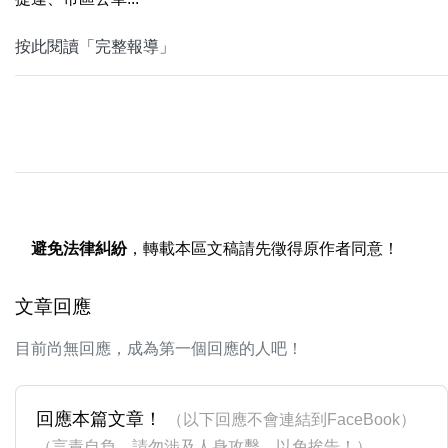
按此閱讀「完整報導」
避免法律糾紛
，轉載本區文稿請先徵得原作者同意！
文章回應
目前尚無回應，成為第一個回應的人吧！
回應本篇文章！
（以下回應不會連結到FaceBook）
（言責自負，請勿涉及人身攻擊，以免挨告！）