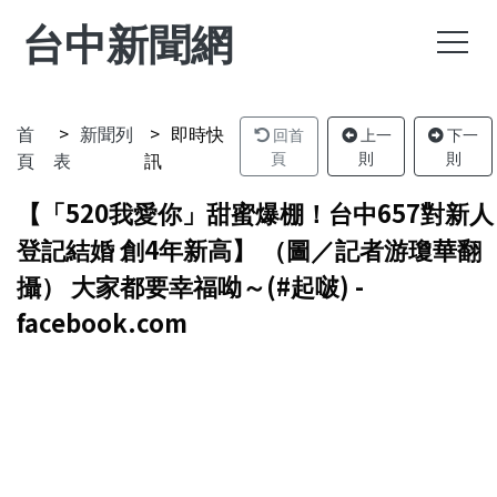
台中新聞網
首
新聞列
即時快
回首
上一
下一
頁
表
訊
頁
則
則
【「520我愛你」甜蜜爆棚！台中657對新人
登記結婚 創4年新高】 （圖／記者游瓊華翻
攝） 大家都要幸福呦～(#起啵) -
facebook.com