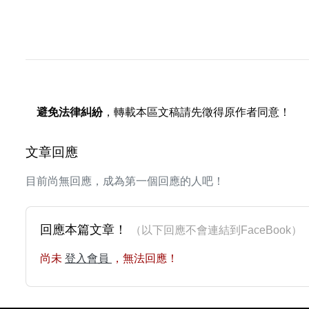
避免法律糾紛
，轉載本區文稿請先徵得原作者同意！
文章回應
目前尚無回應，成為第一個回應的人吧！
回應本篇文章！
（以下回應不會連結到FaceBoo
尚未
登入會員
，無法回應！