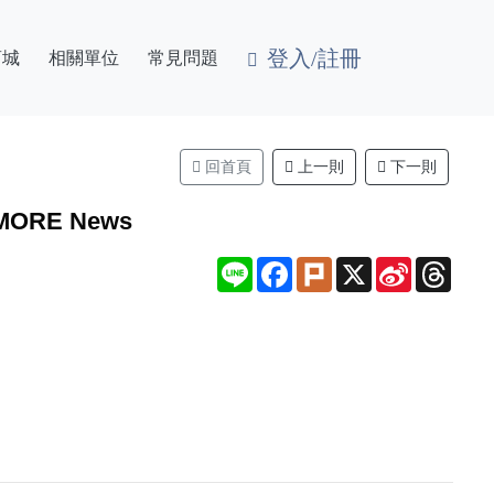
登入/註冊
商城
相關單位
常見問題
回首頁
上一則
下一則
RE News
Line
Facebook
Plurk
X
Sina
Thre
Weibo