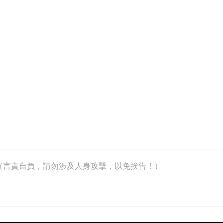
k）（言責自負，請勿涉及人身攻擊，以免挨告！）