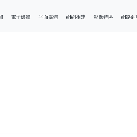
聞
電子媒體
平面媒體
網網相連
影像特區
網路商