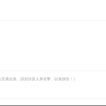
k）（言責自負，請勿涉及人身攻擊，以免挨告！）