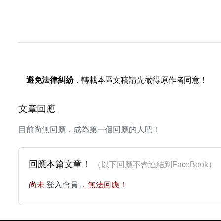
避免法律糾紛
，轉載本區文稿請先徵得原作者同意！
文章回應
目前尚無回應，成為第一個回應的人吧！
回應本篇文章！
（以下回應不會連結到FaceBoo
尚未
登入會員
，無法回應！