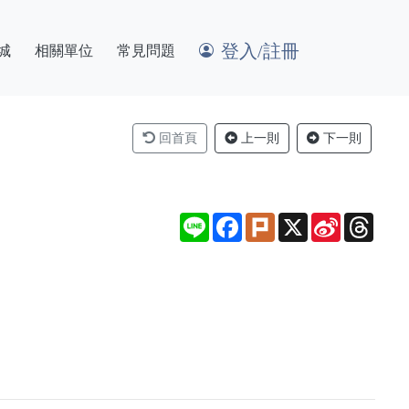
登入/註冊
城
相關單位
常見問題
回首頁
上一則
下一則
Line
Facebook
Plurk
X
Sina
Thre
Weibo