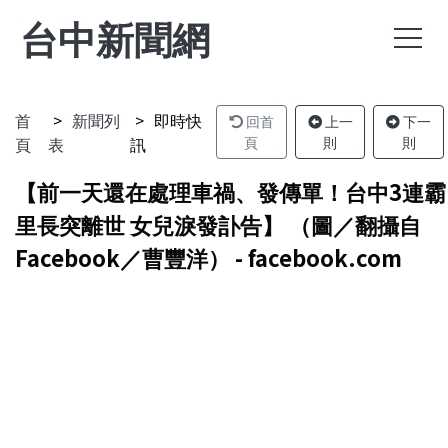
台中新聞網
首
新聞列
即時快
回首
上一
下一
頁
表
訊
頁
則
則
【前一天還在處理車禍、發傳單！台中3連霸
里長突離世 女兒淚發訃告】 （圖／翻攝自
Facebook／曹豐洋） - facebook.com