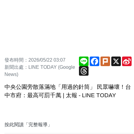
Line
Facebook
Plurk
X
S
發布時間：2026/05/22 03:07
新聞出處：LINE TODAY (Google
Threads
News)
中央公園旁散落滿地「用過的針筒」 民眾嚇壞！台
中市府：最高可罰千萬 | 太報 - LINE TODAY
按此閱讀「完整報導」