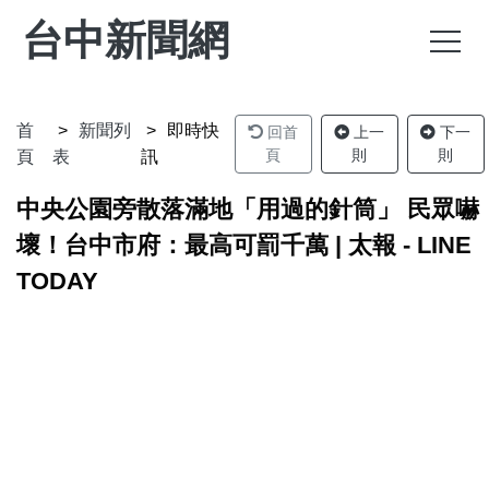
台中新聞網
首
新聞列
即時快
回首
上一
下一
頁
則
則
頁
表
訊
中央公園旁散落滿地「用過的針筒」 民眾嚇
壞！台中市府：最高可罰千萬 | 太報 - LINE
TODAY