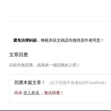
避免法律糾紛
，轉載本區文稿請先徵得原作者同意！
文章回應
目前尚無回應，成為第一個回應的人吧！
回應本篇文章！
（以下回應不會連結到FaceBoo
尚未
登入會員
，無法回應！