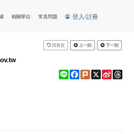
登入/註冊
城
相關單位
常見問題
回首頁
上一則
下一則
v.tw
Line
Facebook
Plurk
X
Sina
Thre
Weibo