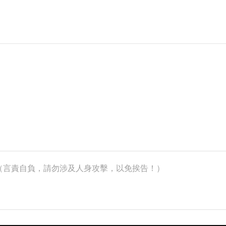
k）（言責自負，請勿涉及人身攻擊，以免挨告！）