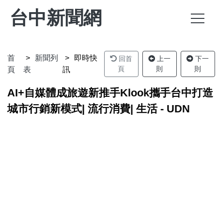
台中新聞網
首
新聞列
即時快
回首
上一
下一
頁
則
則
頁
表
訊
AI+自媒體成旅遊新推手Klook攜手台中打造
城市行銷新模式| 流行消費| 生活 - UDN