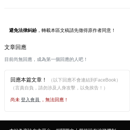
避免法律糾紛
，轉載本區文稿請先徵得原作者同意！
文章回應
目前尚無回應，成為第一個回應的人吧！
回應本篇文章！
（以下回應不會連結到FaceBook）
（言責自負，請勿涉及人身攻擊，以免挨告！）
尚未
登入會員
，無法回應！