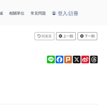
登入/註冊
城
相關單位
常見問題
回首頁
上一則
下一則
Line
Facebook
Plurk
X
Sina
Thre
Weibo