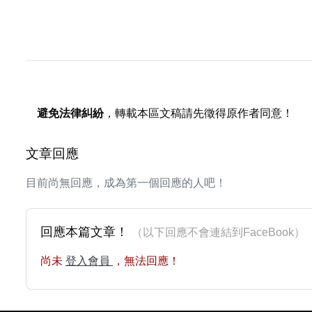
避免法律糾紛
，轉載本區文稿請先徵得原作者同意！
文章回應
目前尚無回應，成為第一個回應的人吧！
回應本篇文章！
（以下回應不會連結到FaceBoo
尚未
登入會員
，無法回應！