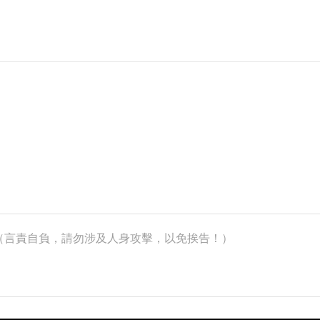
k）（言責自負，請勿涉及人身攻擊，以免挨告！）