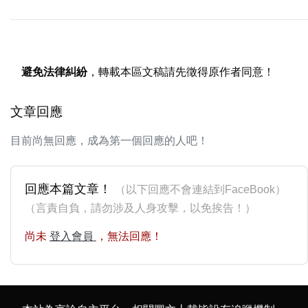
避免法律糾紛
，轉載本區文稿請先徵得原作者同意！
文章回應
目前尚無回應，成為第一個回應的人吧！
回應本篇文章！
（以下回應不會連結到FaceBook）
（言責自負，請勿涉及人身攻擊，以免挨告！）
尚未
登入會員
，無法回應！