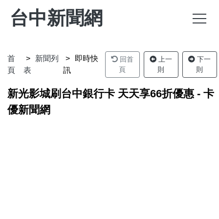
台中新聞網
首
新聞列
即時快
回首
上一
下一
頁
則
則
頁
表
訊
新光影城刷台中銀行卡 天天享66折優惠 - 卡
優新聞網