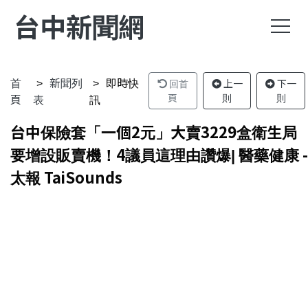
台中新聞網
首
新聞列
即時快
回首
上一
下一
頁
表
訊
頁
則
則
台中保險套「一個2元」大賣3229盒衛生局
要增設販賣機！4議員這理由讚爆| 醫藥健康 -
太報 TaiSounds