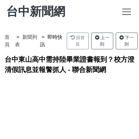
台中新聞網
首
新聞列
即時快
回首
上一
下一
頁
則
則
頁
表
訊
台中東山高中需持陸畢業證書報到？校方澄
清假訊息並報警抓人 - 聯合新聞網