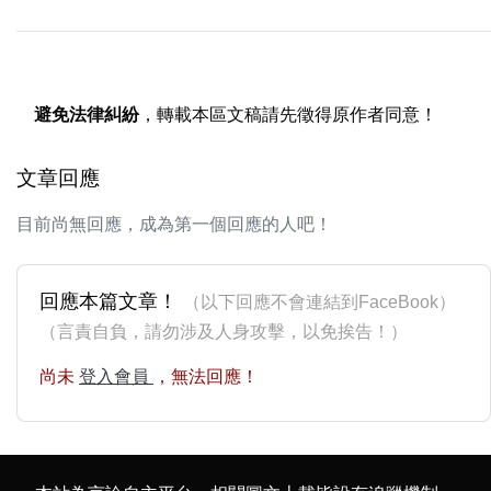
避免法律糾紛
，轉載本區文稿請先徵得原作者同意！
文章回應
目前尚無回應，成為第一個回應的人吧！
回應本篇文章！
（以下回應不會連結到FaceBook）
（言責自負，請勿涉及人身攻擊，以免挨告！）
尚未
登入會員
，無法回應！