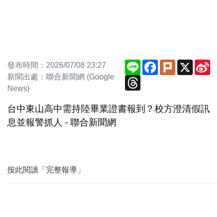
Line
Facebook
Plurk
X
S
發布時間：2026/07/08 23:27
W
新聞出處：聯合新聞網 (Google
Threads
News)
台中東山高中需持陸畢業證書報到？校方澄清假訊
息並報警抓人 - 聯合新聞網
按此閱讀「完整報導」