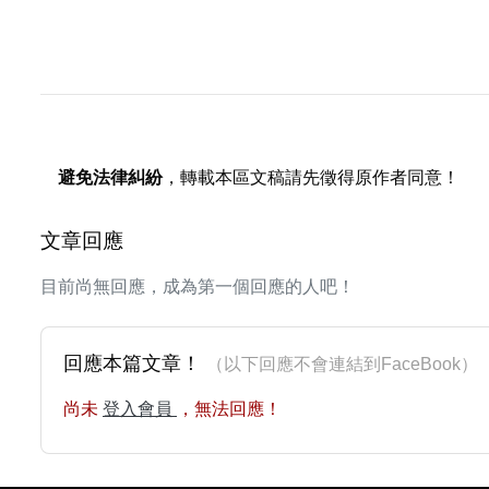
避免法律糾紛
，轉載本區文稿請先徵得原作者同意！
文章回應
目前尚無回應，成為第一個回應的人吧！
回應本篇文章！
（以下回應不會連結到FaceBoo
尚未
登入會員
，無法回應！