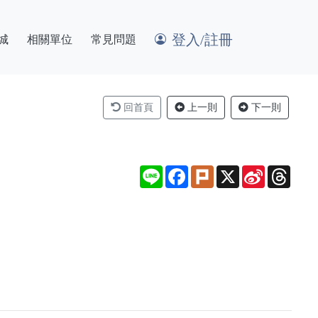
登入/註冊
城
相關單位
常見問題
回首頁
上一則
下一則
Line
Facebook
Plurk
X
Sina
Thre
Weibo