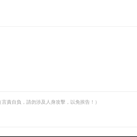
k）（言責自負，請勿涉及人身攻擊，以免挨告！）