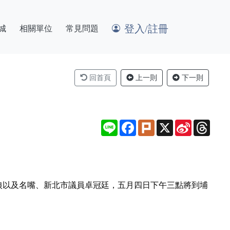
登入/註冊
城
相關單位
常見問題
回首頁
上一則
下一則
Line
Facebook
Plurk
X
Sina
Thre
Weibo
狼以及名嘴、新北市議員卓冠廷，五月四日下午三點將到埔