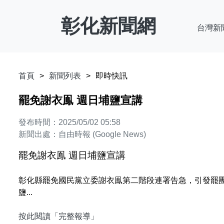
彰化新聞網
台灣新
首頁
新聞列表
即時快訊
罷免謝衣鳯 週日埔鹽宣講
發布時間：2025/05/02 05:58
新聞出處：自由時報 (Google News)
罷免謝衣鳯 週日埔鹽宣講
彰化縣罷免國民黨立委謝衣鳯第二階段連署告急，引發罷
鹽...
按此閱讀「完整報導」