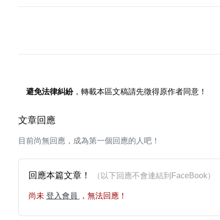
避免法律糾紛
，轉載本區文稿請先徵得原作者同意！
文章回應
目前尚無回應，成為第一個回應的人吧！
回應本篇文章！
（以下回應不會連結到FaceBoo
尚未
登入會員
，無法回應！