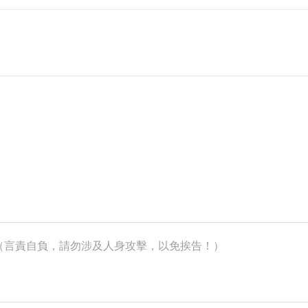
k）（言責自負，請勿涉及人身攻擊，以免挨告！）