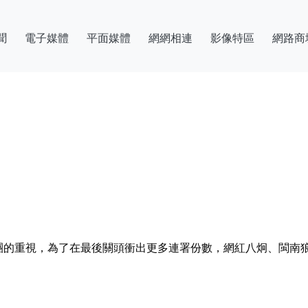
聞
電子媒體
平面媒體
網網相連
影像特區
網路商
團的重視，為了在最後關頭衝出更多連署份數，網紅八炯、閩南