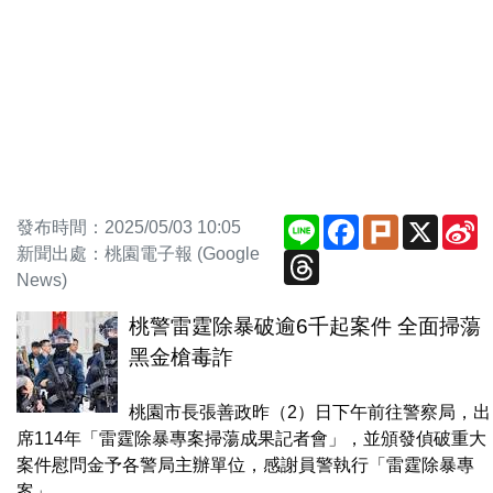
Line
Facebook
Plurk
X
S
發布時間：2025/05/03 10:05
W
新聞出處：桃園電子報 (Google
Threads
News)
桃警雷霆除暴破逾6千起案件 全面掃蕩
黑金槍毒詐
桃園市長張善政昨（2）日下午前往警察局，出
席114年「雷霆除暴專案掃蕩成果記者會」，並頒發偵破重大
案件慰問金予各警局主辦單位，感謝員警執行「雷霆除暴專
案」，...