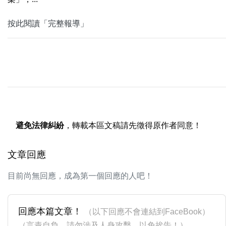
按此閱讀「完整報導」
避免法律糾紛
，轉載本區文稿請先徵得原作者同意！
文章回應
目前尚無回應，成為第一個回應的人吧！
回應本篇文章！
（以下回應不會連結到FaceBook）
（言責自負，請勿涉及人身攻擊，以免挨告！）