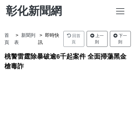
彰化新聞網
首
新聞列
即時快
回首
上一
下一
頁
則
則
頁
表
訊
桃警雷霆除暴破逾6千起案件 全面掃蕩黑金
槍毒詐