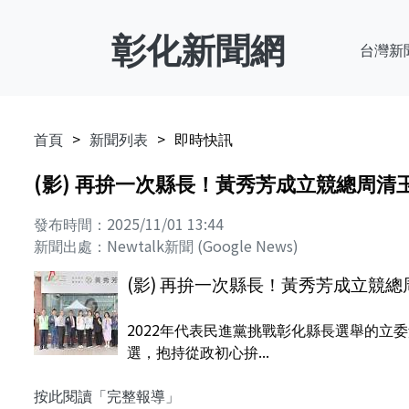
彰化新聞網
台灣新
首頁
新聞列表
即時快訊
(影) 再拚一次縣長！黃秀芳成立競總周清
發布時間：2025/11/01 13:44
新聞出處：Newtalk新聞 (Google News)
(影) 再拚一次縣長！黃秀芳成立競
2022年代表民進黨挑戰彰化縣長選舉的立
選，抱持從政初心拚...
按此閱讀「完整報導」