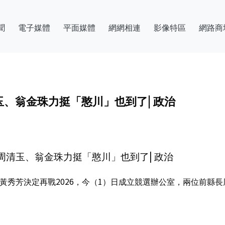
聞
電子媒體
平面媒體
網網相連
影像特區
網路商
玉、翁金珠力挺「憨川」也到了| 政治
總周清玉、翁金珠力挺「憨川」也到了| 政治
委黃秀芳決定再戰2026，今（1）日成立競選辦公室，兩位前