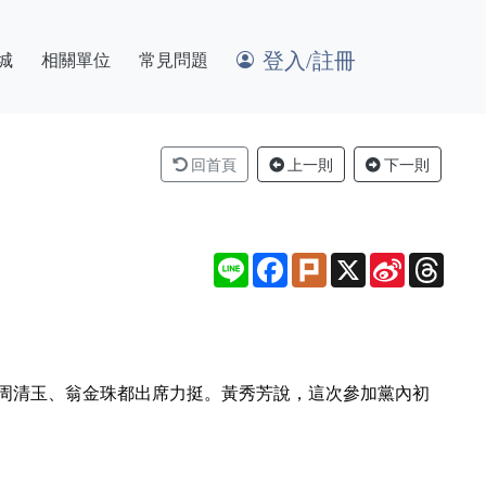
登入/註冊
城
相關單位
常見問題
回首頁
上一則
下一則
Line
Facebook
Plurk
X
Sina
Thre
Weibo
縣長周清玉、翁金珠都出席力挺。黃秀芳說，這次參加黨內初