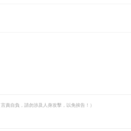
k）（言責自負，請勿涉及人身攻擊，以免挨告！）