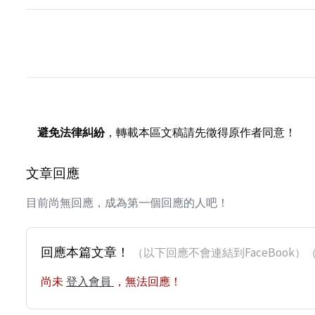
避免法律糾紛
，轉載本區文稿請先徵得原作者同意！
文章回應
目前尚無回應，成為第一個回應的人吧！
回應本篇文章！
（以下回應不會連結到FaceBoo
尚未
登入會員
，無法回應！