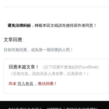
避免法律糾紛
，轉載本區文稿請先徵得原作者同意！
文章回應
目前尚無回應，成為第一個回應的人吧！
回應本篇文章！
（以下回應不會連結到FaceBook）
（言責自負，請勿涉及人身攻擊，以免挨告！）
尚未
登入會員
，無法回應！