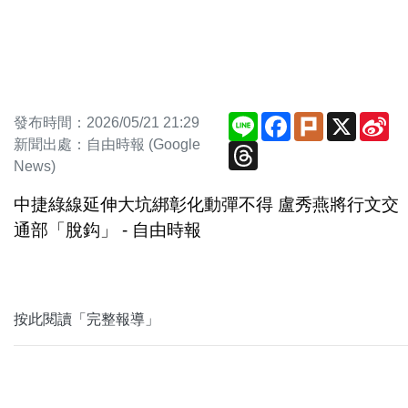
Line
Facebook
Plurk
X
Si
發布時間：2026/05/21 21:29
We
新聞出處：自由時報 (Google
Threads
News)
中捷綠線延伸大坑綁彰化動彈不得 盧秀燕將行文交
通部「脫鈎」 - 自由時報
按此閱讀「完整報導」