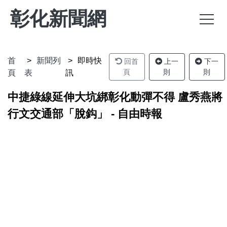
彰化新聞網
首
新聞列
即時快
回首
上一
下一
頁
則
則
頁
表
訊
中捷綠線延伸大坑綁彰化動彈不得 盧秀燕將
行文交通部「脫鈎」 - 自由時報