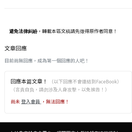
避免法律糾紛
，轉載本區文稿請先徵得原作者同意！
文章回應
目前尚無回應，成為第一個回應的人吧！
回應本篇文章！
（以下回應不會連結到FaceBook）
（言責自負，請勿涉及人身攻擊，以免挨告！）
尚未
登入會員
，無法回應！