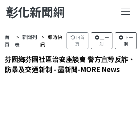
彰化新聞網
首
新聞列
即時快
回首
上一
下一
頁
表
訊
頁
則
則
芬園鄉芬園社區治安座談會 警方宣導反詐、
防暴及交通新制 - 墨新聞-MORE News